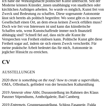
Ich habe die Wirkungsmacht politi
scher Kunst untersucht. Seit der
Moderne können Künstler_innen unabhängig von staatlichen oder
kirchli
chen Aufträgen arbeiten. So wurde es möglich, Kunst frei von
Zweck und Bedeutung zu schaffen. Diese sogenannte Autonomie
lässt sich bereits als politisch begreifen: Wo sonst gibt es in unserer
Gesellschaft einen Ort, an dem etwas keinen Zweck erfüllen muss?
Doch wie frei von Interessen ist und kann das künstlerische
Schaffen sein, wenn Kunstschaffende immer noch finanziell
abhängig sind? Schnell fiel auf, dass nicht alle Kunst ihr
Versprechen von Freiheit einlösen kann. Politische Kunst gibt diese
Freiheit sogar auf,
indem sie sich einem Zweck verschreibt. Für
meine prakti
sche Arbeit bedeutet das für mich, Autonomie in
jeglicher
Hinsicht zu erreichen.
CV
AUSSTELLUNGEN
2020
there is something on the roof / how to create a supervillain
,
OMA, Offenbach, gefördert von der hessischen Kulturstifung
2019
Amnesie ohne Alibi
, Duoausstellung im Rahmen des Klaus
Panzner Stipendiums, Amthofgalerie, Bad Camberg
2019
Entremets
, Gruppenausstellung, Schloss Fasanerie, Fulda