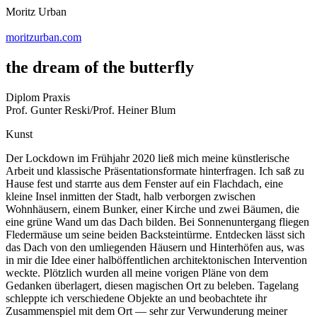
Moritz Urban
moritzurban.com
the dream of the butterfly
Diplom Praxis
Prof. Gunter Reski/Prof. Heiner Blum
Kunst
Der Lockdown im Frühjahr 2020 ließ mich meine künstlerische
Arbeit und klassische Präsentationsformate hinterfragen. Ich saß zu
Hause fest und starrte aus dem Fenster auf ein Flachdach, eine
kleine Insel inmitten der Stadt, halb verborgen zwischen
Wohnhäusern, einem Bunker, einer Kirche und zwei Bäumen, die
eine grüne Wand um das Dach bilden. Bei Sonnenuntergang fliegen
Fledermäuse um seine beiden Backsteintürme. Entdecken lässt sich
das Dach von den umliegenden Häusern und Hinterhöfen aus, was
in mir die Idee einer halböffentlichen architektonischen Intervention
weckte. Plötzlich wurden all meine vorigen Pläne von dem
Gedanken überlagert, diesen magischen Ort zu beleben. Tagelang
schleppte ich verschiedene Objekte an und beobachtete ihr
Zusammenspiel mit dem Ort — sehr zur Verwunderung meiner