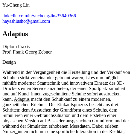
Yu-Cheng Lin
linkedin.com/in/yucheng-lin-35649366
hayashiusho@gmail.com
Adaptus
Diplom Praxis
Prof. Frank Georg Zebner
Design
Während in der Vergangenheit die Herstellung und der Verkauf von
Schuhen strikt voneinander getrennt waren, ist es nun möglich
mithilfe moderner Scantechnik und innovativem Einsatz des 3D-
Druckers einen Service anzubieten, der einen Sportplatz simuliert
und auf Kund_innen zugeschnittene Schuhe sofort ausdrucken
kann.
Adaptus
macht den Schuhkauf zu einem modernen,
ganzheitlichen Erlebnis. Der Einkaufsprozess besteht aus drei
Schritten: dem Aussuchen der Grundform eines Schuhs, dem
Simulieren einer Gebrauchssituation und dem Erstellen einer
physischen Version auf Basis der ausgesuchten Grundform und der
während der Simulation erhobenen Messdaten. Dabei erleben
Nutzer_innen nicht nur eine sportliche Interaktion in der Realität,